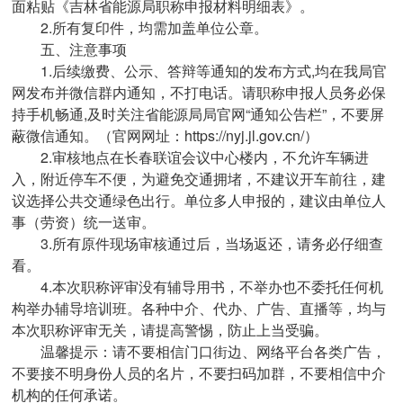
面粘贴《吉林省能源局职称申报材料明细表》。
2.所有复印件，均需加盖单位公章。
五、注意事项
1.后续缴费、公示、答辩等通知的发布方式,均在我局官
网发布并微信群内通知，不打电话。请职称申报人员务必保
持手机畅通,及时关注省能源局局官网“通知公告栏”，不要屏
蔽微信通知。（官网网址：https://nyj.jl.gov.cn/）
2.审核地点在长春联谊会议中心楼内，不允许车辆进
入，附近停车不便，为避免交通拥堵，不建议开车前往，建
议选择公共交通绿色出行。单位多人申报的，建议由单位人
事（劳资）统一送审。
3.所有原件现场审核通过后，当场返还，请务必仔细查
看。
4.本次职称评审没有辅导用书，不举办也不委托任何机
构举办辅导培训班。各种中介、代办、广告、直播等，均与
本次职称评审无关，请提高警惕，防止上当受骗。
温馨提示：请不要相信门口街边、网络平台各类广告，
不要接不明身份人员的名片，不要扫码加群，不要相信中介
机构的任何承诺。