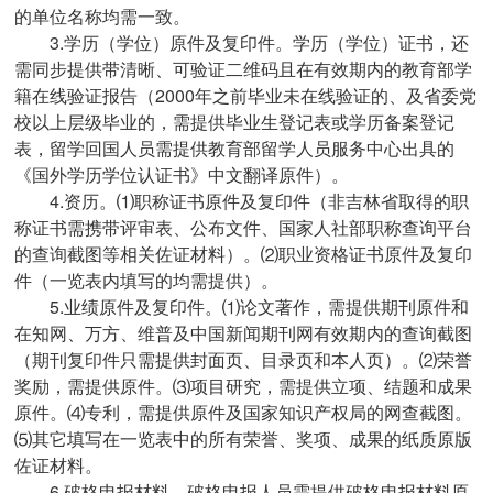
的单位名称均需一致。
3.学历（学位）原件及复印件。学历（学位）证书，还
需同步提供带清晰、可验证二维码且在有效期内的教育部学
籍在线验证报告（2000年之前毕业未在线验证的、及省委党
校以上层级毕业的，需提供毕业生登记表或学历备案登记
表，留学回国人员需提供教育部留学人员服务中心出具的
《国外学历学位认证书》中文翻译原件）。
4.资历。⑴职称证书原件及复印件（非吉林省取得的职
称证书需携带评审表、公布文件、国家人社部职称查询平台
的查询截图等相关佐证材料）。⑵职业资格证书原件及复印
件（一览表内填写的均需提供）。
5.业绩原件及复印件。⑴论文著作，需提供期刊原件和
在知网、万方、维普及中国新闻期刊网有效期内的查询截图
（期刊复印件只需提供封面页、目录页和本人页）。⑵荣誉
奖励，需提供原件。⑶项目研究，需提供立项、结题和成果
原件。⑷专利，需提供原件及国家知识产权局的网查截图。
⑸其它填写在一览表中的所有荣誉、奖项、成果的纸质原版
佐证材料。
6.破格申报材料。破格申报人员需提供破格申报材料原